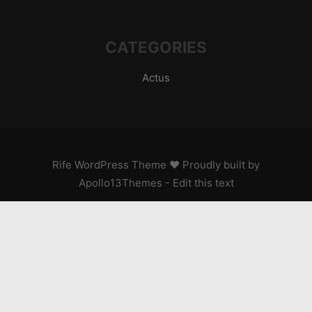
CATEGORIES
Actus
Rife
WordPress Theme ♥ Proudly built by
Apollo13Themes
- Edit this text
PASSION MOTO !
Recevez les dernières news, essais de motos,
conseils techniques, événements et passion motarde
directement dans votre boîte mail.