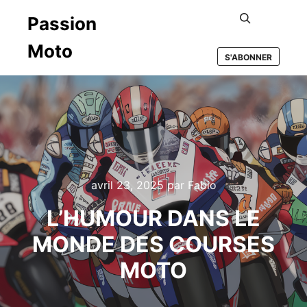
Passion
Rechercher
Moto
S'ABONNER
avril 23, 2025
par
Fabio
L’HUMOUR DANS LE
MONDE DES COURSES
MOTO