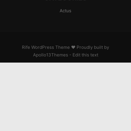
Actus
Rife
WordPress Theme ♥ Proudly built by
Apollo13Themes
- Edit this text
PASSION MOTO !
Recevez les dernières news, essais de motos,
conseils techniques, événements et passion motarde
directement dans votre boîte mail.
S'abonner