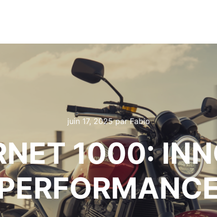
juin 17, 2025
par
Fabio
NET 1000: INN
PERFORMANC