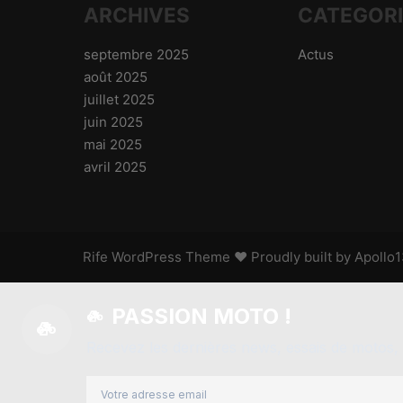
ARCHIVES
CATEGOR
septembre 2025
Actus
août 2025
juillet 2025
juin 2025
mai 2025
avril 2025
Rife
WordPress Theme ♥ Proudly built by
Apollo
PASSION MOTO !
Recevez les dernières news, essais de motos, 