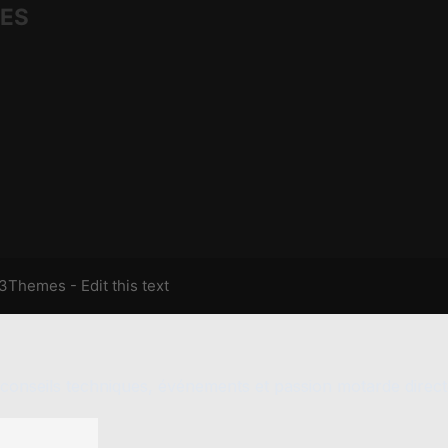
IES
13Themes
- Edit this text
conseils techniques, événements et passion motarde direct