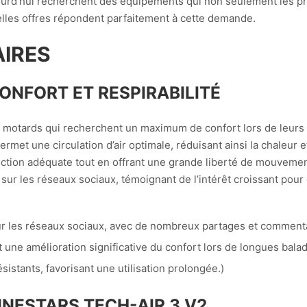
ourd’hui recherchent des équipements qui non seulement les pr
elles offres répondent parfaitement à cette demande.
IRES
CONFORT ET RESPIRABILITÉ
s motards qui recherchent un maximum de confort lors de leurs 
ermet une circulation d’air optimale, réduisant ainsi la chaleur e
ection adéquate tout en offrant une grande liberté de mouvement
sur les réseaux sociaux, témoignant de l’intérêt croissant pour 
ur les réseaux sociaux, avec de nombreux partages et commentai
t une amélioration significative du confort lors de longues balad
sistants, favorisant une utilisation prolongée.)
INESTARS TECH-AIR 3 V2